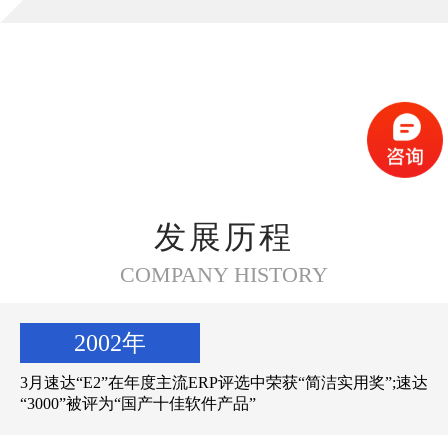
我们的价值在于为客户提供更佳的产品与服务，帮
助客户轻松驾驭互联网时代，企业信息化的数据分
析工具，从而帮助客户拥有竞争对手所不具备的信
息技术优势，获得事业上的成功。
我们的一贯策略就是给客户提供更佳产品和更佳服
务，依靠我们产品和服务的优势来推销而不是贬低
竞争者及其产品和服务。简而言之，就是推销速达
品牌。
指导速达人行为的三项准则为：信守承诺，更佳服
务，追求更好。
我们必须信守对客户的承诺，对合作伙伴的承诺，
发展历程
对同事的承诺；我们必须为客户提供更佳服务；我
们从事任何工作必须把更优视为目标。
COMPANY HISTORY
我们像珍惜自己生命那样珍惜自己的信誉，我们尽
快回答客户的电话与邮件，保证在期限里完成任
务，永远抱着一种新奇的热情投入我们的工作。
2002年
我们努力使自己成为永远可靠的人，尤其是对于我
们的客户。
3月速达“E2”在年度主流ERP评选中荣获“简洁实用奖”;速达
“3000”被评为“国产十佳软件产品”