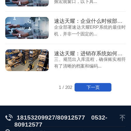
握宏观窗口，以下具...
速达天耀：企业什么时候部署ERP系统最合适（上）
企业部署速达天耀ERP系统的最佳时
机，并非一个固定的...
速达天耀：进销存系统如何管理多型号的货品（下）
三、规范出入库流程，确保账实相符
有了清晰的档案和编码...
下一页
1
/
202
18153209927/80912577
0532-
80912577