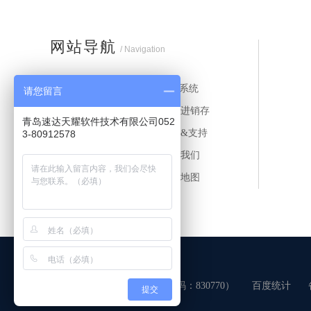
网站导航
/ Navigation
首页
ERP系统
请您留言
MES系统
财务进销存
青岛速达天耀软件技术有限公司052
应用案例
服务&支持
3-80912578
新闻中心
关于我们
联系我们
网站地图
技术支持：牛商股份（股票代码：830770）
百度统计
提交