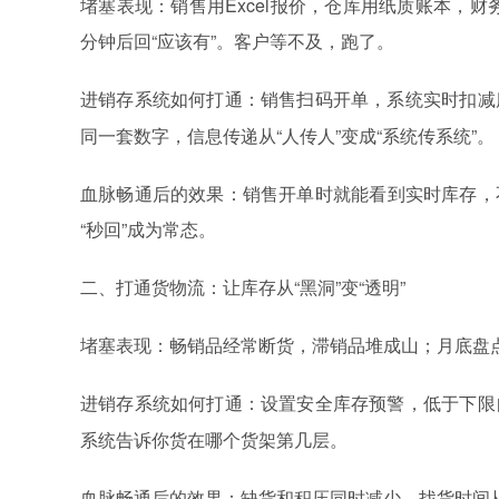
堵塞表现：销售用Excel报价，仓库用纸质账本，财
分钟后回“应该有”。客户等不及，跑了。
进销存
如何打通：销售扫码开单，系统实时扣减
系统
同一套数字，信息传递从“人传人”变成“系统传系统”。
血脉畅通后的效果：销售开单时就能看到实时库存，
“秒回”成为常态。
二、打通货物流：让库存从“黑洞”变“透明”
堵塞表现：畅销品经常断货，滞销品堆成山；月底盘
进销存
如何打通：设置安全库存预警，低于下限
系统
系统告诉你货在哪个货架第几层。
血脉畅通后的效果：缺货和积压同时减少，找货时间从1