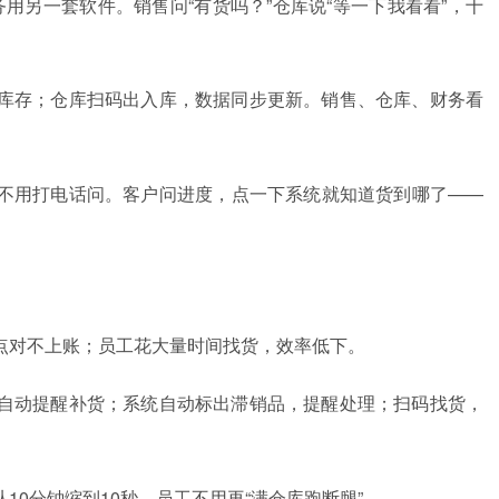
务用另一套软件。销售问“有货吗？”仓库说“等一下我看看”，十
库存；仓库扫码出入库，数据同步更新。销售、仓库、财务看
不用打电话问。客户问进度，点一下系统就知道货到哪了——
点对不上账；员工花大量时间找货，效率低下。
自动提醒补货；系统自动标出滞销品，提醒处理；扫码找货，
0分钟缩到10秒，员工不用再“满仓库跑断腿”。