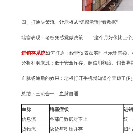
四、打通决策流：让老板从“凭感觉”到“看数据”
堵塞表现：老板凭感觉做决策——“这个月好像比上个
进销存
如何打通：经营仪表盘实时显示销售额、
系统
分析利润来源；低于安全库存、超信用额度、销售异
血脉畅通后的效果：老板打开手机就知道今天赚了多少钱
总结：三流合一，血脉自通
血脉
堵塞症状
进销
信息流
各部门数据对不上
统一
货物流
缺货与积压并存
扫码