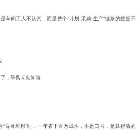
车间工人不认真，而是整个“计划-采购-生产”链条的数据不
买
调了，采购立刻知道
不再“盲目堆积”时，一年省下百万成本，不是口号，是算得清的