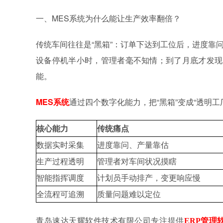
一、MES
系统
为什么能让生产效率翻倍？
传统车间往往是“黑箱”：订单下达到工位后，进度靠
设备停机半小时，管理者毫不知情；到了月底才发现
能。
MES
系统
通过四个数字化能力，把“黑箱”变成“透明工
核心能力
传统痛点
数据实时采集
进度靠问、产量靠估
生产过程透明
管理者对车间状况摸瞎
智能指挥调度
计划员手动排产，变更响应慢
全流程可追溯
质量问题难以定位
青岛速达天耀软件技术有限公司专注提供
ERP管理