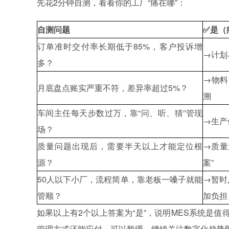
先花2分钟自测，看看你的工厂“痛在哪”：
自测问题
✅是（
订单准时交付率长期低于85%，客户投诉增
→计划
多？
→物料
月底盘点账实严重不符，差异率超过5%？
溯
车间主任每天步数过万，靠“问、听、猜”管现
→生产
场？
质量问题出现后，需要半天以上才能定位根
→质量
源？
案”
50人以下小厂，流程简单，靠老板一嗓子就能
→暂时
管顺？
加负担
如果以上有2个以上答案为“是”，说明MES
系统
是值
管理方式还能应付，可以暂缓，继续关注数字化趋势