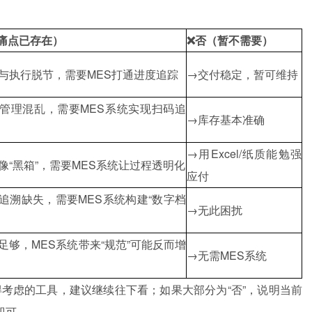
痛点已存在）
❌否（暂不需要）
与执行脱节，需要MES打通进度追踪
→交付稳定，暂可维持
管理混乱，需要MES系统实现扫码追
→库存基本准确
→用Excel/纸质能勉强
像“黑箱”，需要MES
系统
让过程透明化
应付
追溯缺失，需要MES
系统
构建“数字档
→无此困扰
足够，MES
系统
带来“规范”可能反而增
→无需MES
系统
得考虑的工具，建议继续往下看；如果大部分为“否”，说明当前
即可。