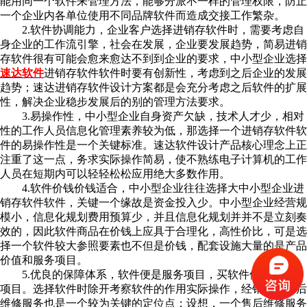
能用同一个软件来管理方法，能够分派不一样的管理权限，防止
一个企业内各单位使用不同品牌软件而造成交接工作繁杂。
2.软件协调能力，企业客户选择进销存软件时，需要考虑自
身企业的工作流引擎，社会在发展，企业要发展趋势，简易进销
存软件很有可能会愈来愈达不到到企业的要求，中小型企业选择
速
达软件
进销存软件软件时要有创新性，考虑到之后企业的发展
趋势；速达进销存软件设计方案都是会充分考虑之后软件的扩展
性，解决企业稳步发展后的别的管理方法要求。
3.易操作性，中小型企业自身资产欠缺，技术人才少，相对
性的工作人员信息化管理素养较为低，那选择一个进销存软件软
件的易操作性是一个关键标准。速达软件设计产品核心理念上正
注重了这一点，务求实际操作简易，使不熟练电子计算机的工作
人员在短期内可以轻轻松松应用绝大多数作用。
4.软件价钱价钱适合，中小型企业往往选择大中小型企业进
销存软件软件，关键一个缘故是资金投入少。中小型企业经营规
模小，信息化规划费用预算少，并且信息化规划并并不是立刻奏
效的，因此软件商品在价钱上应具于合理化，高性价比，可是选
择一个软件较大参照要素也不但是价钱，配套设施大量的是产品
价值和服务项目。
5.优良的保障体系，软件便是服务项目，买软件便是买服务
项目。选择软件时除开考察软件的作用实际操作，经销商的售后
维修服务也是一个较为关键的定位点；设想，一个售后维修服务