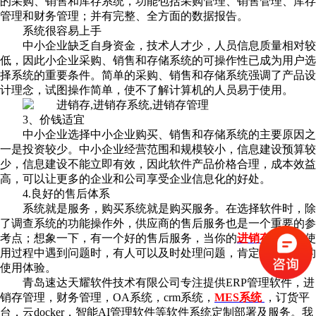
的采购、销售和库存
系统
，功能包括采购管理、销售管理、库存
管理和财务管理；并有完整、全方面的数据报告。
系统
很容易上手
中小企业缺乏自身资金，技术人才少，人员信息质量相对较
低，因此小企业采购、销售和存储
系统
的可操作性已成为用户选
择
系统
的重要条件。简单的采购、销售和存储
系统
强调了产品设
计理念，试图操作简单，使不了解计算机的人员易于使用。
3、价钱适宜
中小企业选择中小企业购买、销售和存储系统的主要原因之
一是投资较少。中小企业经营范围和规模较小，信息建设预算较
少，信息建设不能立即有效，因此软件产品价格合理，成本效益
高，可以让更多的企业和公司享受企业信息化的好处。
4.良好的售后体系
系统
就是服务，购买
系统
就是购买服务。在选择软件时，除
了调查系统的功能操作外，供应商的售后服务也是一个重要的参
考点；想象一下，有一个好的售后服务，当你的
进销存系统
在使
用过程中遇到问题时，有人可以及时处理问题，肯定会有很好的
使用体验。
青岛速达天耀软件技术有限公司专注提供ERP管理软件，进
销存管理，财务管理，OA系统，crm系统，
MES系统
，订货平
台，云docker，智能AI管理软件等软件系统定制部署及服务。我