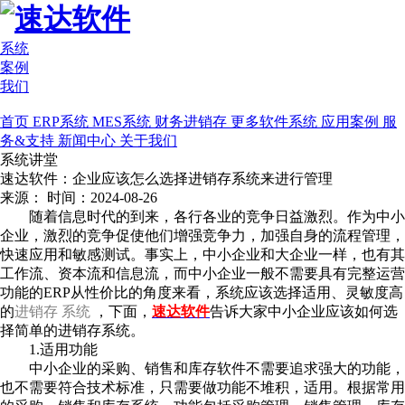
系统
案例
我们
首页
ERP系统
MES系统
财务进销存
更多软件系统
应用案例
服
务&支持
新闻中心
关于我们
系统讲堂
速达软件：企业应该怎么选择进销存系统来进行管理
来源：
时间：2024-08-26
随着信息时代的到来，各行各业的竞争日益激烈。作为中小
企业，激烈的竞争促使他们增强竞争力，加强自身的流程管理，
快速应用和敏感测试。事实上，中小企业和大企业一样，也有其
工作流、资本流和信息流，而中小企业一般不需要具有完整运营
功能的ERP从性价比的角度来看，
系统
应该选择适用、灵敏度高
的
进销存
系统
，下面，
速达软件
告诉大家中小企业应该如何选
择简单的进销存
系统。
1.适用功能
中小企业的采购、销售和库存软件不需要追求强大的功能，
也不需要符合技术标准，只需要做功能不堆积，适用。根据常用