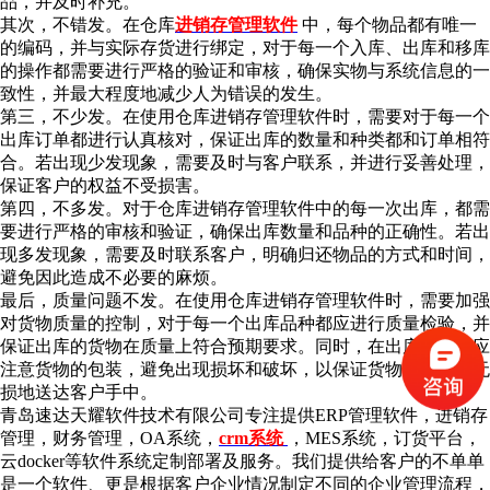
品，并及时补充。
其次，不错发。在仓库
进销存管理软件
中，每个物品都有唯一
的编码，并与实际存货进行绑定，对于每一个入库、出库和移库
的操作都需要进行严格的验证和审核，确保实物与系统信息的一
致性，并最大程度地减少人为错误的发生。
第三，不少发。在使用仓库进销存管理软件时，需要对于每一个
出库订单都进行认真核对，保证出库的数量和种类都和订单相符
合。若出现少发现象，需要及时与客户联系，并进行妥善处理，
保证客户的权益不受损害。
第四，不多发。对于仓库进销存管理软件中的每一次出库，都需
要进行严格的审核和验证，确保出库数量和品种的正确性。若出
现多发现象，需要及时联系客户，明确归还物品的方式和时间，
避免因此造成不必要的麻烦。
最后，质量问题不发。在使用仓库进销存管理软件时，需要加强
对货物质量的控制，对于每一个出库品种都应进行质量检验，并
保证出库的货物在质量上符合预期要求。同时，在出库过程中应
注意货物的包装，避免出现损坏和破坏，以保证货物能够完好无
损地送达客户手中。
青岛速达天耀软件技术有限公司专注提供ERP管理软件，进销存
管理，财务管理，OA系统，
crm系统
，MES系统，订货平台，
云docker等软件系统定制部署及服务。我们提供给客户的不单单
是一个软件、更是根据客户企业情况制定不同的企业管理流程，