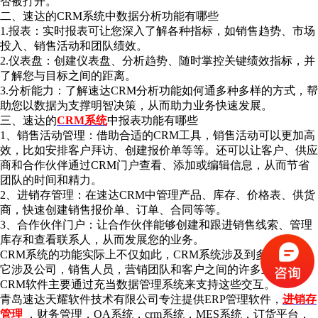
否被打开。
二、速达的CRM系统中数据分析功能有哪些
1.报表：实时报表可让您深入了解各种指标，如销售趋势、市场
投入、销售活动和团队绩效。
2.仪表盘：创建仪表盘、分析趋势、随时掌控关键绩效指标，并
了解您与目标之间的距离。
3.分析能力：了解速达CRM分析功能如何通多种多样的方式，帮
助您以数据为支撑明智决策，从而助力业务快速发展。
三、速达的
CRM系统
中报表功能有哪些
1、销售活动管理：借助合适的CRM工具，销售活动可以更加高
效，比如安排客户拜访、创建报价单等等。还可以让客户、供应
商和合作伙伴通过CRM门户查看、添加或编辑信息，从而节省
团队的时间和精力。
2、进销存管理：在速达CRM中管理产品、库存、价格表、供货
商，快速创建销售报价单、订单、合同等等。
3、合作伙伴门户：让合作伙伴能够创建和跟进销售线索、管理
库存和查看联系人，从而发展您的业务。
CRM系统的功能实际上不仅如此，CRM系统涉及到多种功能。
它涉及公司，销售人员，营销团队和客户之间的许多互动。
CRM软件主要通过充当数据管理系统来支持这些交互。
青岛速达天耀软件技术有限公司专注提供ERP管理软件，
进销存
管理
，财务管理，OA系统，crm系统，MES系统，订货平台，