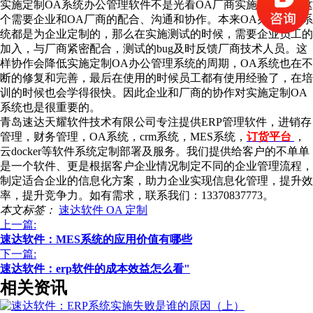
实施定制OA系统办公管理软件不是光看OA厂商实施就可以，这
个需要企业和OA厂商的配合、沟通和协作。本来OA办公管理系
统都是为企业定制的，那么在实施测试的时候，需要企业员工的
加入，与厂商紧密配合，测试的bug及时反馈厂商技术人员。这
样协作会降低实施定制OA办公管理系统的周期，OA系统也在不
断的修复和完善，最后在使用的时候员工都有使用经验了，在培
训的时候也会学得很快。因此企业和厂商的协作对实施定制OA
系统也是很重要的。
青岛速达天耀软件技术有限公司专注提供ERP管理软件，进销存
管理，财务管理，OA系统，crm系统，MES系统，
订货平台
，
云docker等软件系统定制部署及服务。我们提供给客户的不单单
是一个软件、更是根据客户企业情况制定不同的企业管理流程，
制定适合企业的信息化方案，助力企业实现信息化管理，提升效
率，提升竞争力。如有需求，联系我们：13370837773。
本文标签：
速达软件
OA
定制
上一篇:
速达软件：MES系统的应用价值有哪些
下一篇:
速达软件：erp软件的成本效益怎么看"
相关资讯