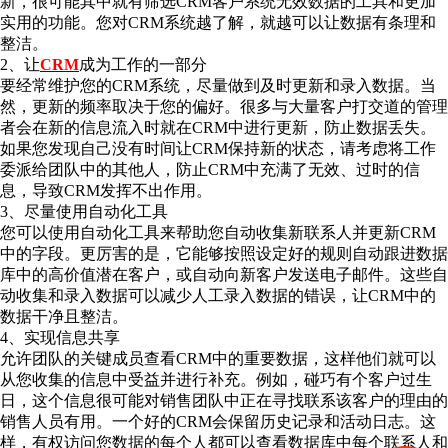
新，很可能其中就有筛选CRM客户系统无效数据的工具和更加
实用的功能。您对CRM系统越了解，就越可以让数据有条理和
整洁。
2、让
CRM
成为工作的一部分
要经常维护您的CRM系统，尽量做到及时更新和录入数据。当
然，更新的频率取决于您的偏好。很多与大量客户打交道的管理
者会在新的信息流入时就在CRM中进行更新，防止数据丢失。
如果您发现自己没有时间让CRM保持新的状态，请考虑将工作
委派给团队中的其他人，防止CRM中充满了无效、过时的信
息，导致CRM发挥不出作用。
3、尽量使用自动化工具
您可以使用自动化工具来帮助您自动收集新联系人并更新CRM
中的字段。更厉害的是，它能够按照设定好的规则自动跟进数据
库中的高价值潜在客户，或自动向新客户发送电子邮件。这些自
动收集和录入数据可以减少人工录入数据的错误，让CRM中的
数据干净且整洁。
4、实现信息共享
允许团队的关键成员查看CRM中的重要数据，这样他们就可以
从您收集的信息中受益并进行补充。例如，碰巧有个客户过生
日，这个信息很可能对销售团队中正在寻找联系该客户的理由的
销售人员有用。一个好的CRM会保留历史记录和活动日志。这
样，有权访问您数据的每个人都可以查看数据库中每个联系人和