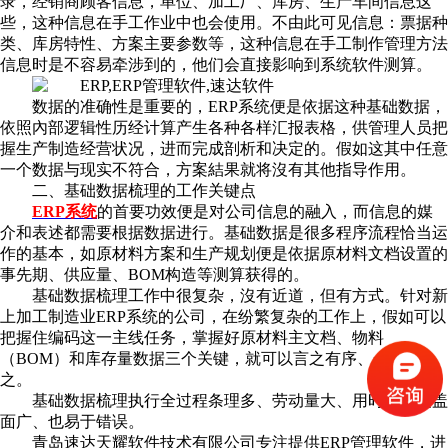
录，经销商顾客信息，单位、加工厂、库房、生产车间信息这
些，这种信息在手工作业中也会使用。不由此可见信息：票据种
类、库房特性、方案主要参数等，这种信息在手工制作管理方法
信息时是不容易牵涉到的，他们会直接影响到系统软件测算。
数据的准确性是重要的，ERP系统便是依据这种基础数据，
依照內部逻辑性历经计算产生各种各样汇报表格，供管理人员把
握生产制造经营状况，进而完成剖析和决定的。假如这其中任意
一个数据与现实不符合，方案結果就将沒有其他指导作用。
二、基础数据梳理的工作关键点
ERP系统
的首要功效便是对公司信息的融入，而信息的媒
介和表述都需要根据数据进行。基础数据是很多程序流程恰当运
作的基本，如原材料方案和生产规划便是依据原材料文档设置的
事先期、供应量、BOM构造等测算获得的。
基础数据梳理工作中很复杂，沒有近道，但有方式。针对新
上加工制造业ERP系统的公司，在纷繁复杂的工作上，假如可以
把握住编码这一主线任务，掌握好原材料主文档、物料
（BOM）和库存量数据三个关键，就可以言之有序、一以贯
之。
基础数据梳理执行全过程条理多、劳动量大、用时长、覆盖
面广、也易于错误。
青岛速达天耀软件技术有限公司专注提供ERP管理软件，进