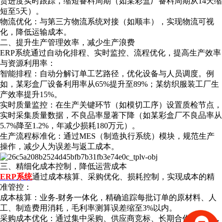
货进度实时跟踪，缩短备料周期（如某彩盒厂备料周期从14天缩
短至5天）。
物流优化：与第三方物流系统对接（如顺丰），实现物流可视
化，降低运输成本。
二、提升生产管理效率，减少生产浪费
ERP系统通过自动化排程、实时监控、流程优化，提高生产效率
与资源利用率：
智能排程：自动分解订单工艺路径，优化设备与人员调度。例
如，某彩盒厂设备利用率从65%提升至89%；某纺织服装工厂生
产效率提升15%。
实时质量监控：在生产关键环节（如模切工序）设置质检节点，
实时采集质量数据，不良品率显著下降（如某彩盒厂不良品率从
5.7%降至1.2%，年减少损耗180万元）。
生产流程标准化：通过MES（制造执行系统）模块，规范生产
操作，减少人为误差与返工成本。
三、精细化成本控制，降低运营成本
ERP系统
通过成本核算、采购优化、损耗控制，实现成本的精
准管控：
成本核算：业务-财务一体化，精确追踪每批订单的原材料、人
工、制造费用消耗，毛利率测算误差缩至3%以内。
采购成本优化：通过集中采购、供应商竞标、长期合作等方式，