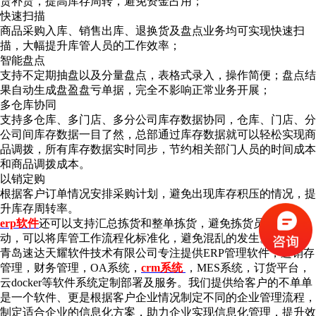
货补货，提高库存周转，避免资金占用；
快速扫描
商品采购入库、销售出库、退换货及盘点业务均可实现快速扫
描，大幅提升库管人员的工作效率；
智能盘点
支持不定期抽盘以及分量盘点，表格式录入，操作简便；盘点结
果自动生成盘盈盘亏单据，完全不影响正常业务开展；
多仓库协同
支持多仓库、多门店、多分公司库存数据协同，仓库、门店、分
公司间库存数据一目了然，总部通过库存数据就可以轻松实现商
品调拨，所有库存数据实时同步，节约相关部门人员的时间成本
和商品调拨成本。
以销定购
根据客户订单情况安排采购计划，避免出现库存积压的情况，提
升库存周转率。
erp软件
还可以支持汇总拣货和整单拣货，避免拣货员的重复劳
动，可以将库管工作流程化标准化，避免混乱的发生。
青岛速达天耀软件技术有限公司专注提供ERP管理软件，进销存
管理，财务管理，OA系统，
crm系统
，MES系统，订货平台，
云docker等软件系统定制部署及服务。我们提供给客户的不单单
是一个软件、更是根据客户企业情况制定不同的企业管理流程，
制定适合企业的信息化方案，助力企业实现信息化管理，提升效