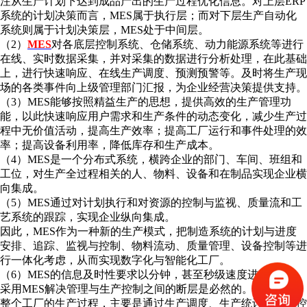
注从生产计划下达到成品产出的生产过程优化信息。对上层ERP
系统的计划决策而言，MES属于执行层；而对下层生产自动化
系统则属于计划决策层，MES处于中间层。
（2）
MES
对各底层控制系统、仓储系统、动力能源系统等进行
在线、实时数据采集，并对采集的数据进行分析处理，在此基础
上，进行快速响应、在线生产调度、预测预警等。及时将生产现
场的各类事件向上级管理部门汇报，为企业经营决策提供支持。
（3）MES能够按照精益生产的思想，提供高效的生产管理功
能，以此快速响应用户需求和生产条件的动态变化，减少生产过
程中无价值活动，提高生产效率；提高工厂运行和事件处理的效
率；提高设备利用率，降低库存和生产成本。
（4）MES是一个分布式系统，横跨企业的部门、车间、班组和
工位，对生产全过程相关的人、物料、设备和在制品实现企业横
向集成。
（5）MES通过对计划执行和对资源的控制与监视、质量流和工
艺系统的跟踪，实现企业纵向集成。
因此，MES作为一种新的生产模式，把制造系统的计划与进度
安排、追踪、监视与控制、物料流动、质量管理、设备控制等进
行一体化考虑，从而实现数字化与智能化工厂。
（6）MES的信息及时性要求以分钟，甚至秒级速度进行反应。
采用MES解决管理与生产控制之间的断层是必然的。MES关注
整个工厂的生产过程，主要是通过生产调度、生产统计、成本控