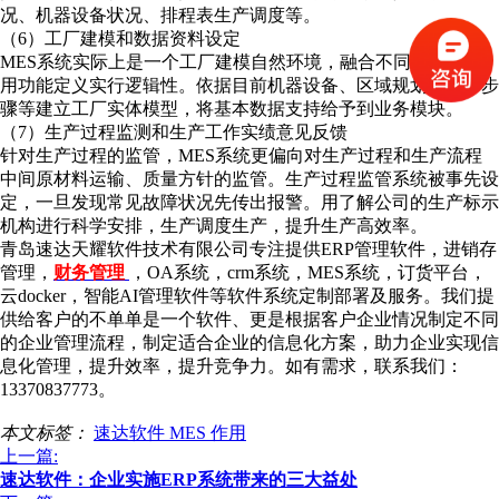
况、机器设备状况、排程表生产调度等。
（6）工厂建模和数据资料设定
MES系统实际上是一个工厂建模自然环境，融合不同类型的运
用功能定义实行逻辑性。依据目前机器设备、区域规划和生产步
骤等建立工厂实体模型，将基本数据支持给予到业务模块。
（7）生产过程监测和生产工作实绩意见反馈
针对生产过程的监管，MES系统更偏向对生产过程和生产流程
中间原材料运输、质量方针的监管。生产过程监管系统被事先设
定，一旦发现常见故障状况先传出报警。用了解公司的生产标示
机构进行科学安排，生产调度生产，提升生产高效率。
青岛速达天耀软件技术有限公司专注提供ERP管理软件，进销存
管理，
财务管理
，OA系统，crm系统，MES系统，订货平台，
云docker，智能AI管理软件等软件系统定制部署及服务。我们提
供给客户的不单单是一个软件、更是根据客户企业情况制定不同
的企业管理流程，制定适合企业的信息化方案，助力企业实现信
息化管理，提升效率，提升竞争力。如有需求，联系我们：
13370837773。
本文标签：
速达软件
MES
作用
上一篇:
速达软件：企业实施ERP系统带来的三大益处