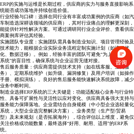
ERP的实施与运维是长期过程，供应商的实力与服务直接影响系
统能否成功落地并持续创造价值。
行业经验与口碑：选择在同行业有丰富成功案例的供应商（如汽
车制造选深耕该领域的供应商），其对行业痛点的理解更深刻，
能提供针对性解决方案。可通过调研同行业企业评价、查看供应
商案例库评估其经验。
实施团队专业度：实施团队需具备制造业知识、项目管理经验及
技术能力，能根据企业实际业务流程定制实施计划（如流程优
化、数据迁移）。例如，经验丰富的团队可避免“为上系统而上
系统”的盲目性，确保系统与企业运营无缝对接。
售后服务质量：供应商需提供技术支持（如在线客服、上门服
务）、定期系统维护（如升级、漏洞修复）及用户培训（如操作
手册、模拟演练）。良好的售后服务能快速解决系统故障，减少
业务中断时间。
制造业选择ERP
系统
的三大关键是：功能适配核心业务与行业特
性、具备可扩展性与灵活性以应对变化、供应商具备强大支持与
服务能力保障落地。企业需结合自身规模（中小型企业选轻量化
系统，大型企业选完整解决方案）、业务类型（生产型/贸易
型）及未来规划（是否拓展海外），综合评估以上维度，避免仅
关注价格或功能数量，最终选择“好用、耐用、适用”的ERP系
统。