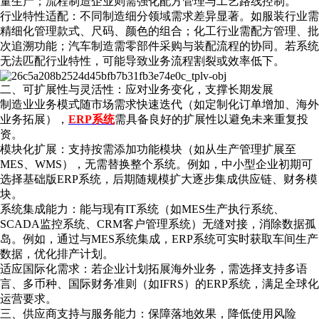
量生产；流程制造企业则需强化配方管理与工艺路线控制。
行业特性适配：不同制造细分领域需求差异显著。如服装行业需
精细化管理款式、尺码、颜色的组合；化工行业需配方管理、批
次追溯功能；汽车制造需零部件采购与装配流程的协同。若系统
无法匹配行业特性，可能导致业务流程割裂或效率低下。
二、可扩展性与灵活性：应对业务变化，支撑长期发展
制造业业务模式随市场需求快速迭代（如定制化订单增加、海外
业务拓展），
ERP
系统
需具备良好的扩展性以避免未来重复投
资。
模块化扩展：支持按需添加功能模块（如从生产管理扩展至
MES、WMS），无需替换整个系统。例如，中小型企业初期可
选择基础版ERP
系统
，后期随规模扩大逐步集成供应链、财务模
块。
系统集成能力：能与现有IT系统（如MES生产执行系统、
SCADA监控系统、CRM客户管理系统）无缝对接，消除数据孤
岛。例如，通过与MES
系统
集成，ERP
系统
可实时获取车间生产
数据，优化排产计划。
适应国际化需求：若企业计划拓展海外业务，需选择支持多语
言、多币种、国际财务准则（如IFRS）的ERP系统，满足全球化
运营要求。
三、供应商支持与服务能力：保障落地效果，降低使用风险