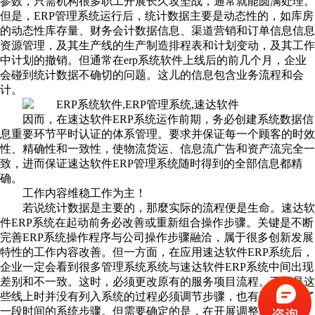
参数，只需机构很多职工开展长久攻坚战，通常就能圆满处理。
但是，ERP管理系统运行后，统计数据主要是动态性的，如库房
的动态性库存量、财务会计数据信息、渠道营销和订单信息信息
资源管理，及其生产线的生产制造排程表和计划变动，及其工作
中计划的撤销。但通常在erp系统软件上线后的前几个月，企业
会碰到统计数据不确切的问题。这儿的信息包含业务流程和会
计。
因而，在速达软件
ERP系统
运作前期，务必创建系统数据信
息重要环节平时认证的体系管理。要求并保证每一个顾客的时效
性、精确性和一致性，使物流货运、信息流广告和资产流完全一
致，进而保证速达软件ERP管理系统随时得到的全部信息都精
确。
工作内容维稳工作为主！
若说统计数据是主要的，那麼实际的流程便是生命。速达软
件ERP系统在起动前务必改善或重新组合操作步骤。关键是不断
完善ERP系统操作程序与公司操作步骤融洽，属于很多创新发展
特性的工作内容改善。但一方面，在应用速达软件ERP系统后，
企业一定会看到很多管理系统系统与速达软件ERP系统中间出现
差别和不一致。这时，必须更改原有的服务项目流程。不但是这
些线上时并没有列入系统的过程必须调节步骤，也有已经运作了
一段时间的系统步骤。但需要确定的是，在开展调整和改善以