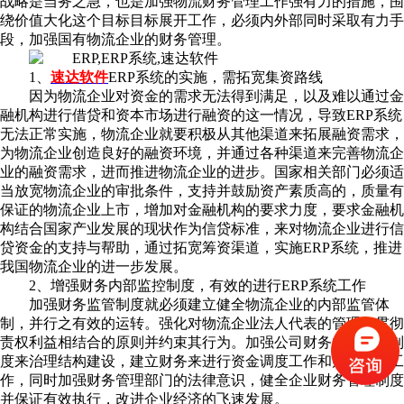
战略是当务之急，也是加强物流财务管理工作强有力的措施，围
绕价值大化这个目标目标展开工作，必须内外部同时采取有力手
段，加强国有物流企业的财务管理。
1、
速达软件
ERP系统的实施，需拓宽集资路线
因为物流企业对资金的需求无法得到满足，以及难以通过金
融机构进行借贷和资本市场进行融资的这一情况，导致ERP系统
无法正常实施，物流企业就要积极从其他渠道来拓展融资需求，
为物流企业创造良好的融资环境，并通过各种渠道来完善物流企
业的融资需求，进而推进物流企业的进步。国家相关部门必须适
当放宽物流企业的审批条件，支持并鼓励资产素质高的，质量有
保证的物流企业上市，增加对金融机构的要求力度，要求金融机
构结合国家产业发展的现状作为信贷标准，来对物流企业进行信
贷资金的支持与帮助，通过拓宽筹资渠道，实施ERP系统，推进
我国物流企业的进一步发展。
2、增强财务内部监控制度，有效的进行ERP系统工作
加强财务监管制度就必须建立健全物流企业的内部监管体
制，并行之有效的运转。强化对物流企业法人代表的管理，贯彻
责权利益相结合的原则并约束其行为。加强公司财务内部监控制
度来治理结构建设，建立财务来进行资金调度工作和财务核算工
作，同时加强财务管理部门的法律意识，健全企业财务管理制度
并保证有效执行，改进企业经济的飞速发展。